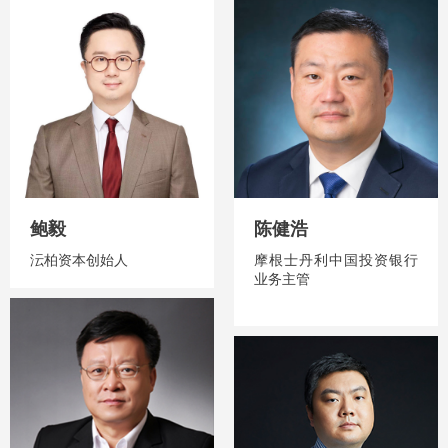
鲍毅
陈健浩
沄柏资本创始人
摩根士丹利中国投资银行
业务主管