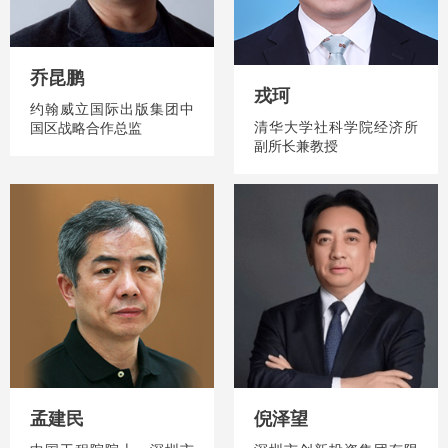
乔昆鹏
戎珂
约翰威立国际出版集团中
清华大学社科学院经济所
国区战略合作总监
副所长兼教授
孟建民
倪泽望